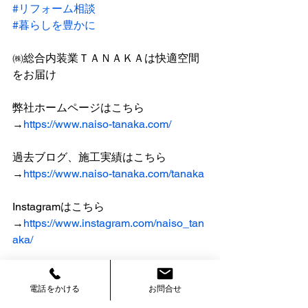
#リフォーム相談
#暮らしを豊かに
㈱総合内装業ＴＡＮＡＫＡは快適空間
をお届け
弊社ホームページはこちら
→
https://www.naiso-tanaka.com/
過去ブログ、施工実績はこちら
→
https://www.naiso-tanaka.com/tanaka
Instagramはこちら
→
https://www.instagram.com/naiso_tan
aka/
TikTokはこちら
→
https://www.tiktok.com/@naisotanaka
電話をかける
お問合せ