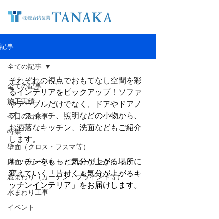
記事
全ての記事
それぞれの視点でおもてなし空間を彩
全ての記事
るインテリアをピックアップ！ソファ
施工実績
やテーブルだけでなく、ドアやドアノ
ブ、スイッチ、照明などの小物から、
今日の出来事
お洒落なキッチン、洗面などもご紹介
特集
します。
壁面（クロス・フスマ等）
キッチンをもっと気分が上がる場所に
床面（カーペット・フローリング）
変えていく「片付く＆気分が上がるキ
窓まわり（カーテン・ブラインド等）
ッチンインテリア」をお届けします。
水まわり工事
イベント