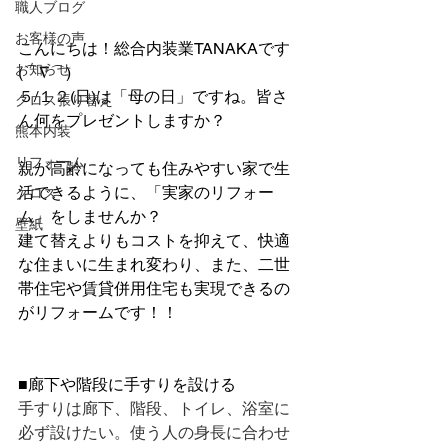
職人ブログ
お客様の声
こんにちは！総合内装業TANAKAです
お知らせ
(⌒∇⌒)
５/１２(日)は「母の日」ですね。皆さ
クロス張り替え
ん何をプレゼントしますか？
熊本内装
リフォーム
親が高齢になっても住みやすい家で生
活できるように、「実家のリフォー
クロス
ム」をしませんか？
壁紙
建て替えよりもコストを抑えて、快適
な住まいに生まれ変わり、また、二世
帯住宅や賃貸併用住宅も実現できるの
がリフォームです！！
■廊下や階段に手すりを設ける
手すりは廊下、階段、トイレ、浴室に
必ず設けたい。使う人の身長に合わせ