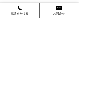
コメント
お客様の声
電話をかける
お問合せ
お客様の声をご紹介♪
コメントを追加…
TANAKA
株式会社総合内装業
〒861-5514
熊本県熊本市北区飛田2丁目10-95
TEL :
096-200-5068
FAX :
096-200-5092
©
2025 株式会社総合内装業TANAKA All Right Reserved.