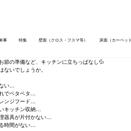
ホーム
会社概要
業務内容
施工
来事
特集
壁面（クロス・フスマ等）
床面（カーペッ
お節の準備など、キッチンに立ちっぱなし💦
）
水まわり工事
イベント
職人ブログ
お客様の
はないでしょうか。
ない…
リフォーム
クロス
壁紙
れでベタベタ…
レンジフード…
いキッチン収納…
理器具が片付かない…
る時間がない…