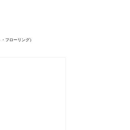
事例
お客様の声
求人情報
お問合せ
ブ
ト・フローリング）
声
お知らせ