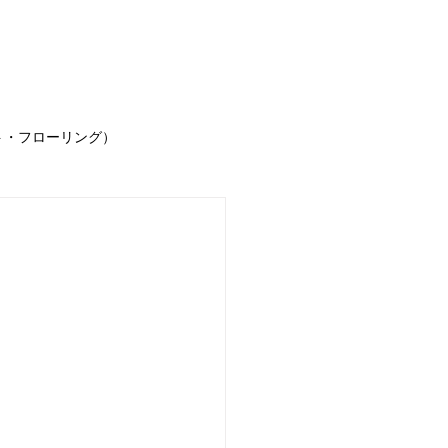
事例
お客様の声
求人情報
お問合せ
ブ
ト・フローリング）
声
お知らせ