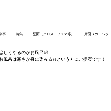
ホーム
会社概要
業務内容
施工
来事
特集
壁面（クロス・フスマ等）
床面（カーペッ
恋しくなるのがお風呂🛀
）
水まわり工事
イベント
職人ブログ
お客様の
お風呂は寒さが身に染みる⛄という方にご提案です！
リフォーム
クロス
壁紙