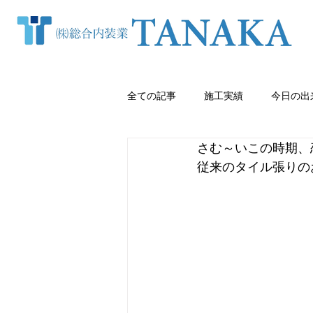
全ての記事
施工実績
今日の出
さむ～いこの時期、
窓まわり（カーテン・ブラインド等
従来のタイル張りの
クロス張り替え
熊本内装