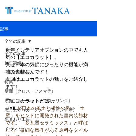
記事
全ての記事
近年インテリアオプションの中でも人
全ての記事
気の【エコカラット】。
施工実績
実は日本の気候にぴったりの機能が満
載の素材なんです！
今日の出来事
今回はエコカラットの魅力をご紹介し
特集
ます♪
壁面（クロス・フスマ等）
床面（カーペット・フローリング）
◎エコカラットとは…
LIXIL
が日本の風土と相性の良い「土
窓まわり（カーテン・ブラインド等）
壁」をヒントに開発された室内装飾材
水まわり工事
です。「多孔質セラミックス」と呼ば
イベント
れる、微細な気孔がある原料をタイル