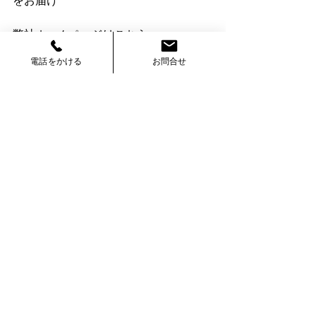
をお届け
弊社ホームページはこちら
→
https://www.naiso-tanaka.com/
電話をかける
お問合せ
過去ブログ、施工実績はこちら
→
https://www.naiso-tanaka.com/tanaka
Instagramはこちら
→
https://www.instagram.com/naiso_tan
aka/
TikTokはこちら
→
https://www.tiktok.com/@naisotanaka
すべて表示
最新記事