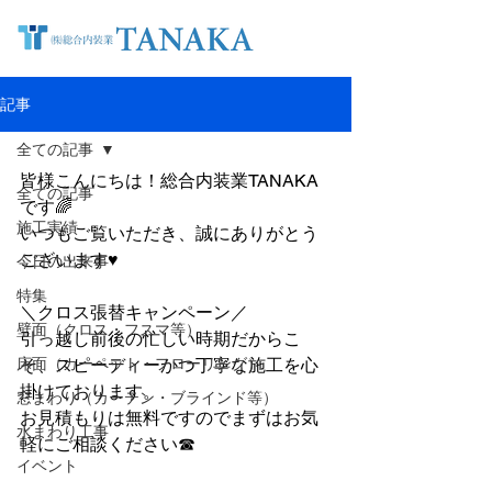
記事
全ての記事
皆様こんにちは！総合内装業TANAKA
全ての記事
です🌈
施工実績
いつもご覧いただき、誠にありがとう
ございます♥
今日の出来事
特集
＼クロス張替キャンペーン／
壁面（クロス・フスマ等）
引っ越し前後の忙しい時期だからこ
床面（カーペット・フローリング）
そ、スピーディーかつ丁寧な施工を心
掛けております。
窓まわり（カーテン・ブラインド等）
お見積もりは無料ですのでまずはお気
水まわり工事
軽にご相談ください☎
イベント