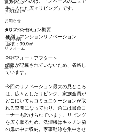
ご紹介するのは、「スペースの工夫で
職人ブログ
手に入れた広々リビング」です。
お客様の声
お知らせ
■リノベーション概要
クロス張り替え
種別：マンションリノベーション
熊本内装
面積：99.9㎡
リフォーム
クロス
＜ビフォー・アフター＞
情報が記載されていないため、省略し
壁紙
ています。
今回のリノベーション最大の見どころ
は、広々としたリビング。家族全員が
どこにいてもコミュニケーションが取
れる空間になっており、角には書斎コ
ーナーも設けられています。リビング
を広く取るため、洗濯機はキッチン脇
の扉の中に収納。家事動線を集中させ