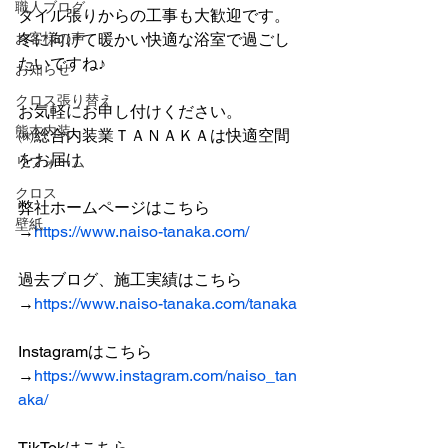
職人ブログ
タイル張りからの工事も大歓迎です。
お客様の声
冬に向けて暖かい快適な浴室で過ごし
たいですね♪
お知らせ
クロス張り替え
お気軽にお申し付けください。
熊本内装
㈱総合内装業ＴＡＮＡＫＡは快適空間
をお届け
リフォーム
クロス
弊社ホームページはこちら
壁紙
→
https://www.naiso-tanaka.com/
過去ブログ、施工実績はこちら
→
https://www.naiso-tanaka.com/tanaka
Instagramはこちら
→
https://www.instagram.com/naiso_tan
aka/
TikTokはこちら