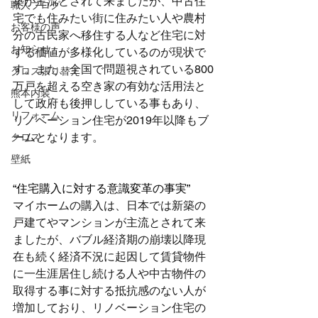
築が主流とされて来ましたが、中古住
職人ブログ
宅でも住みたい街に住みたい人や農村
お客様の声
分の古民家へ移住する人など住宅に対
お知らせ
する価値が多様化しているのが現状で
す。また、全国で問題視されている800
クロス張り替え
万戸を超える空き家の有効な活用法と
熊本内装
して政府も後押ししている事もあり、
リフォーム
リノベーション住宅が2019年以降もブ
ームとなります。
クロス
壁紙
“住宅購入に対する意識変革の事実”
マイホームの購入は、日本では新築の
戸建てやマンションが主流とされて来
ましたが、バブル経済期の崩壊以降現
在も続く経済不況に起因して賃貸物件
に一生涯居住し続ける人や中古物件の
取得する事に対する抵抗感のない人が
増加しており、リノベーション住宅の