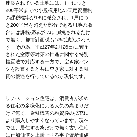
建築されている土地には、1戸につき
200平米までの小規模用地の固定資産税
の課税標準が1/6に減免され、1戸につ
き200平米を超えた部分である用地の場
合には課税標準が1/3に減免されるだけ
で無く、都市計画税も1/3に減免されま
す。その為、平成27年2月26日に施行
された空家等対策の推進に関する特別
措置法で対応する一方で、空き家バン
クを設置すると共に空き家に対する融
資の優遇を行っているのが現状です。
リノベーション住宅は、消費者が求め
る住宅の多様化による人気の高まりだ
けで無く、金融機関の融資枠の拡充に
より購入しやすくなっています。現在
では、居住する為だけで無く古い住宅
に付加価値を上乗せする事で資産価値