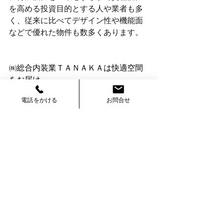
を高める投資目的とする人や業者も多
く、従来に比べてデザイン性や機能面
などで優れた物件も数多くあります。
㈱総合内装業ＴＡＮＡＫＡは快適空間
をお届け
電話をかける
お問合せ
弊社ホームページはこちら
→
https://www.naiso-tanaka.com/
過去ブログ、施工実績はこちら
→
https://www.naiso-tanaka.com/tanaka
Instagramはこちら
→
https://www.instagram.com/naiso_tan
aka/