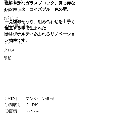
職人ブログ
色鮮やかなガラスブロック、真っ赤な
レンガ、ターコイズブルー色の壁。
お客様の声
お知らせ
一見複雑そうな、組み合わせを上手く
クロス張り替え
配置する事で生まれた
オリジナルティあふれるリノベーショ
熊本内装
ン物件です。
リフォーム
クロス
壁紙
〇種別　　マンション事例
〇間取り　２LDK
〇面積　　55.97㎡