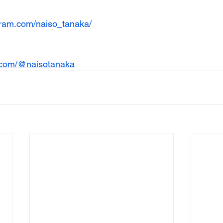
gram.com/naiso_tanaka/
k.com/@naisotanaka