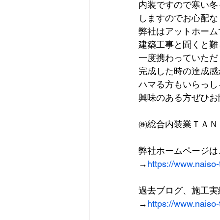
内装ですので寒い冬
しますのでお心配なく
弊社はアットホーム
建築工事と聞くと難
一度携わっていただ
完成した時の達成感
ハマる方もいらっし
興味のある方ぜひお
㈱総合内装業ＴＡＮ
弊社ホームページは
→
https://www.naiso
過去ブログ、施工実
→
https://www.naiso