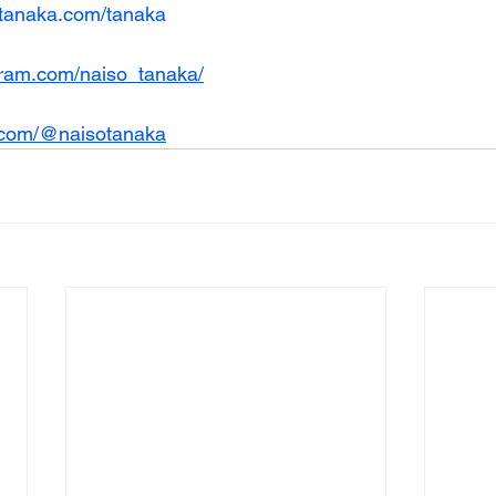
-tanaka.com/tanaka
gram.com/naiso_tanaka/
k.com/@naisotanaka