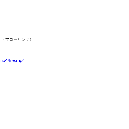
事例
お客様の声
求人情報
お問合せ
ブ
ト・フローリング）
mp4/file.mp4
声
お知らせ