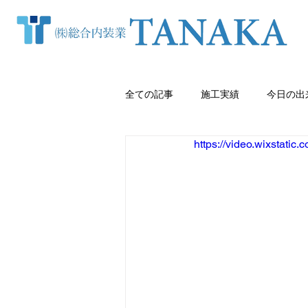
全ての記事
施工実績
今日の出
https://video.wixstat
窓まわり（カーテン・ブラインド等
クロス張り替え
熊本内装