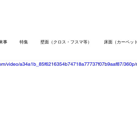
ホーム
会社概要
業務内容
施工
来事
特集
壁面（クロス・フスマ等）
床面（カーペッ
ic.com/video/a34a1b_85f6216354b74718a77737f07b9aaf87/360p/
）
水まわり工事
イベント
職人ブログ
お客様の
リフォーム
クロス
壁紙