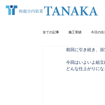
全ての記事
施工実績
今日の出
前回に引き続き、浴室
窓まわり（カーテン・ブラインド等
今回はいよいよ組立
どんな仕上がりにな
クロス張り替え
熊本内装