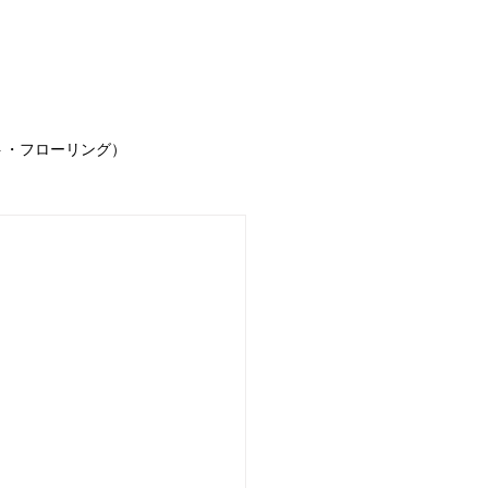
事例
お客様の声
求人情報
お問合せ
ブ
ト・フローリング）
声
お知らせ