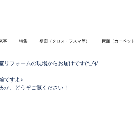
ホーム
会社概要
業務内容
施工
来事
特集
壁面（クロス・フスマ等）
床面（カーペッ
リフォームの現場からお届けです(^_^)/
）
水まわり工事
イベント
職人ブログ
お客様の
編ですよ♪
るか、どうぞご覧ください！
リフォーム
クロス
壁紙