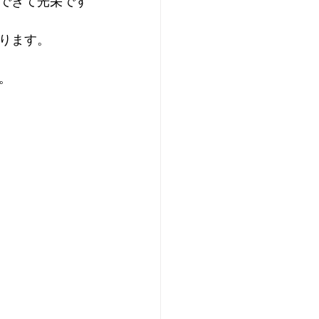
ができて光栄です
ります。
。