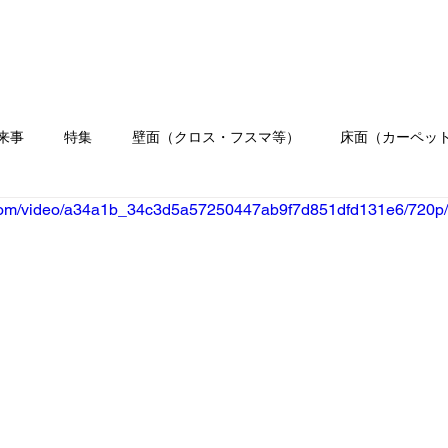
ホーム
会社概要
業務内容
施工
来事
特集
壁面（クロス・フスマ等）
床面（カーペッ
ic.com/video/a34a1b_34c3d5a57250447ab9f7d851dfd131e6/720p/
）
水まわり工事
イベント
職人ブログ
お客様の
リフォーム
クロス
壁紙