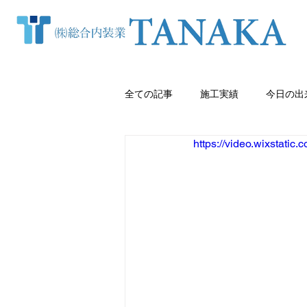
全ての記事
施工実績
今日の出
https://video.wixstat
窓まわり（カーテン・ブラインド等
クロス張り替え
熊本内装