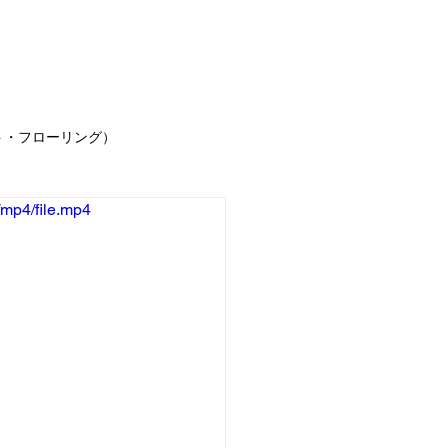
事例
お客様の声
求人情報
お問合せ
ブ
ト・フローリング）
mp4/file.mp4
声
お知らせ