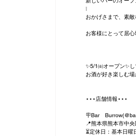
新しいバーのオープ
❕
おかげさまで、素敵
お客様にとって居心
✨5/1㈮オープン✨
お酒が好き楽しむ場
⋆‎⋆‎⋆店舗情報⋆‎⋆‎⋆
🪧Bar　Burrow(@bar
📍熊本県熊本市中央区
⏳定休日：基本日曜