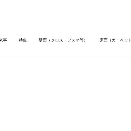
ホーム
会社概要
業務内容
施工
来事
特集
壁面（クロス・フスマ等）
床面（カーペッ
）
水まわり工事
イベント
職人ブログ
お客様の
リフォーム
クロス
壁紙