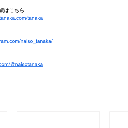
績はこちら
-tanaka.com/tanaka
gram.com/naiso_tanaka/
k.com/@naisotanaka