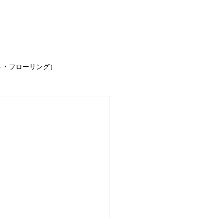
事例
お客様の声
求人情報
お問合せ
ブ
ト・フローリング）
声
お知らせ