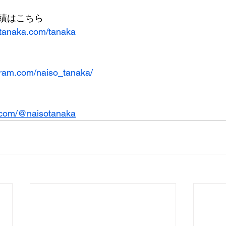
績はこちら
-tanaka.com/tanaka
gram.com/naiso_tanaka/
k.com/@naisotanaka