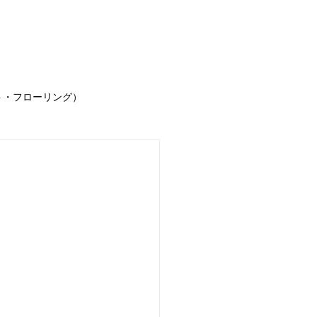
事例
お客様の声
求人情報
お問合せ
ブ
ト・フローリング）
声
お知らせ