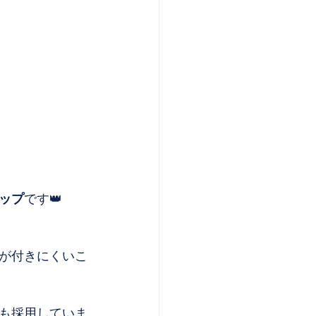
ップ
です👑
が付きにくいこ
も採用していま