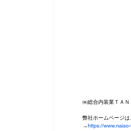
㈱総合内装業ＴＡＮ
弊社ホームページは
→
https://www.naiso