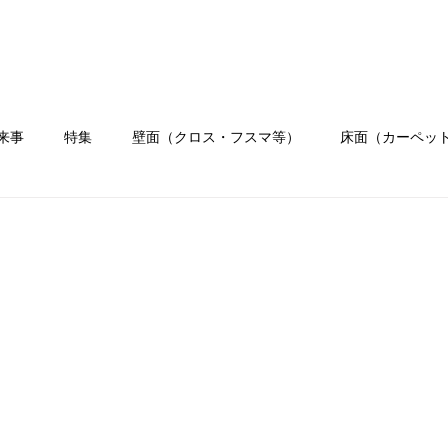
ホーム
会社概要
業務内容
施工
来事
特集
壁面（クロス・フスマ等）
床面（カーペッ
）
水まわり工事
イベント
職人ブログ
お客様の
リフォーム
クロス
壁紙