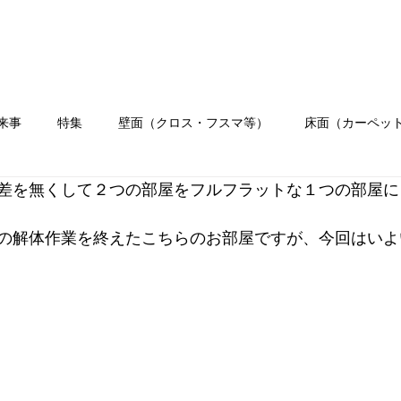
ホーム
会社概要
業務内容
施工
来事
特集
壁面（クロス・フスマ等）
床面（カーペッ
差を無くして２つの部屋をフルフラットな１つの部屋に
）
水まわり工事
イベント
職人ブログ
お客様の
の解体作業を終えたこちらのお部屋ですが、今回はいよ
リフォーム
クロス
壁紙