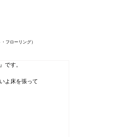
事例
お客様の声
求人情報
お問合せ
ブ
ト・フローリング）
』です。
声
お知らせ
いよ床を張って