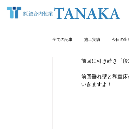
全ての記事
施工実績
今日の出
前回に引き続き『段
窓まわり（カーテン・ブラインド等
前回垂れ壁と和室床
いきますよ！
クロス張り替え
熊本内装