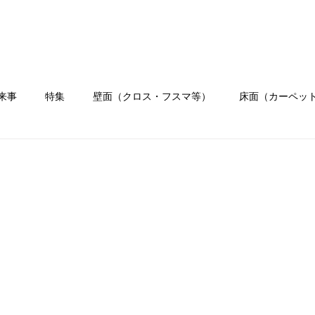
ホーム
会社概要
業務内容
施工
来事
特集
壁面（クロス・フスマ等）
床面（カーペッ
）
水まわり工事
イベント
職人ブログ
お客様の
リフォーム
クロス
壁紙