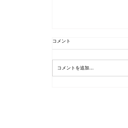
コメント
コメントを追加…
【🚽トイレリフォーム施工事
例✨】
TANAKA
株式会社総合内装業
〒861-5514
熊本県熊本市北区飛田2丁目10-95